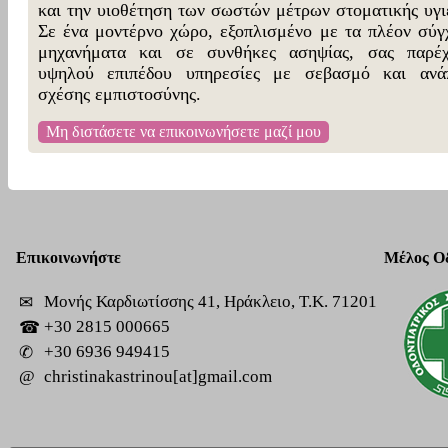
ανάγκες όλων των ηλικιών με πρώτο μέλημα την πρ
και την υιοθέτηση των σωστών μέτρων στοματικής υγιε
Σε ένα μοντέρνο χώρο, εξοπλισμένο με τα πλέον σύγ
μηχανήματα και σε συνθήκες ασηψίας, σας παρέχ
υψηλού επιπέδου υπηρεσίες με σεβασμό και ανά
σχέσης εμπιστοσύνης.
Επικοινωνήστε
Μέλος Οδ
Μονής Καρδιωτίσσης 41, Ηράκλειο, Τ.Κ. 71201
✉
+30 2815 000665
☎
+30 6936 949415
✆
@
christinakastrinou[at]gmail.com